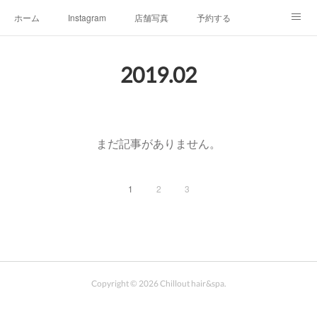
ホーム
Instagram
店舗写真
予約する
店舗情報&アクセスマップ
メニュー
オーナープロフィール
2019
.
02
チルアウトの極上ヘッドスパ
お客様へご挨拶
チルアウトのこだわり
まだ記事がありません。
1
2
3
Copyright ©
2026
Chillout hair&spa
.