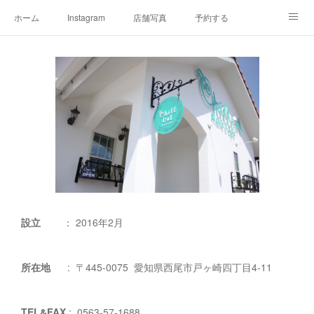
ホーム
Instagram
店舗写真
予約する
店舗情報&アクセスマップ
メニュー
オーナープロフィール
チルアウトの極上ヘッドスパ
お客様へご挨拶
チルアウトのこだわり
設立
： 2016年2月
所在地
: 〒445-0075 愛知県西尾市戸ヶ崎四丁目4-11
TEL&FAX
: 0563-57-1688