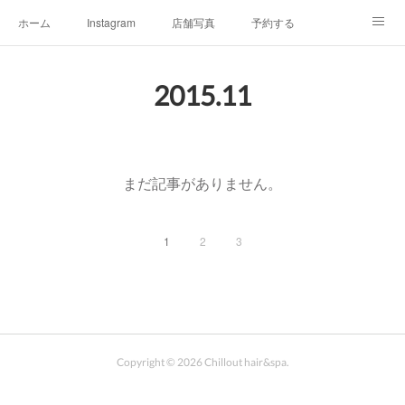
ホーム
Instagram
店舗写真
予約する
店舗情報&アクセスマップ
メニュー
オーナープロフィール
2015
.
11
チルアウトの極上ヘッドスパ
お客様へご挨拶
チルアウトのこだわり
まだ記事がありません。
1
2
3
Copyright ©
2026
Chillout hair&spa
.