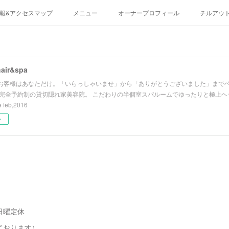
報&アクセスマップ
メニュー
オーナープロフィール
チルアウ
hair&spa
お客様はあなただけ。「いらっしゃいませ」から「ありがとうございました」まで
 完全予約制の貸切隠れ家美容院。 こだわりの半個室スパルームでゆったりと極上ヘッ
 feb,2016
ー
日曜定休
ております）