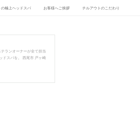
トの極上ヘッドスパ
お客様へご挨拶
チルアウトのこだわり
ベテランオーナーが全て担当
ドスパを。 西尾市 戸ヶ崎