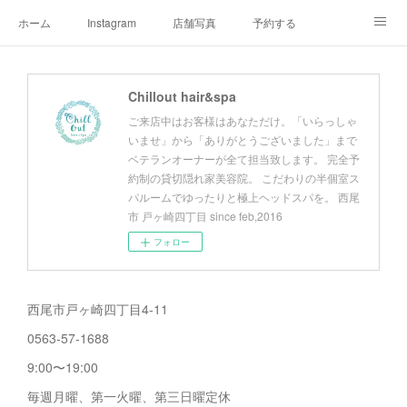
ホーム
Instagram
店舗写真
予約する
店舗情報&アクセスマップ
メニュー
オーナープロフィール
Chillout hair&spa
チルアウトの極上ヘッドスパ
お客様へご挨拶
チルアウトのこだわり
ご来店中はお客様はあなただけ。「いらっしゃ
いませ」から「ありがとうございました」まで
ベテランオーナーが全て担当致します。 完全予
約制の貸切隠れ家美容院。 こだわりの半個室ス
パルームでゆったりと極上ヘッドスパを。 西尾
市 戸ヶ崎四丁目 since feb,2016
フォロー
西尾市戸ヶ崎四丁目4-11
0563-57-1688
9:00〜19:00
毎週月曜、第一火曜、第三日曜定休