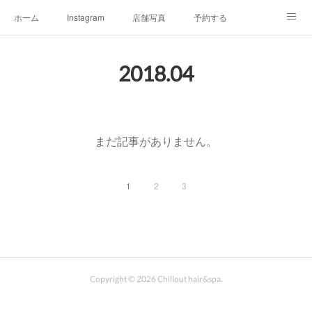
ホーム
Instagram
店舗写真
予約する
店舗情報&アクセスマップ
メニュー
オーナープロフィール
2018
.
04
チルアウトの極上ヘッドスパ
お客様へご挨拶
チルアウトのこだわり
まだ記事がありません。
1
2
3
Copyright ©
2026
Chillout hair&spa
.