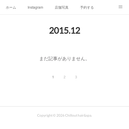
ホーム
Instagram
店舗写真
予約する
店舗情報&アクセスマップ
メニュー
オーナープロフィール
2015
.
12
チルアウトの極上ヘッドスパ
お客様へご挨拶
チルアウトのこだわり
まだ記事がありません。
1
2
3
Copyright ©
2026
Chillout hair&spa
.