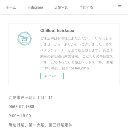
ホーム
Instagram
店舗写真
予約する
店舗情報&アクセスマップ
メニュー
オーナープロフィール
Chillout hair&spa
チルアウトの極上ヘッドスパ
お客様へご挨拶
チルアウトのこだわり
ご来店中はお客様はあなただけ。「いらっしゃ
いませ」から「ありがとうございました」まで
ベテランオーナーが全て担当致します。 完全予
約制の貸切隠れ家美容院。 こだわりの半個室ス
パルームでゆったりと極上ヘッドスパを。 西尾
市 戸ヶ崎四丁目 since feb,2016
フォロー
西尾市戸ヶ崎四丁目4-11
0563-57-1688
9:00〜19:00
毎週月曜、第一火曜、第三日曜定休