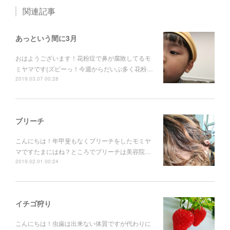
関連記事
あっという間に3月
おはようございます！花粉症で鼻が腐敗してるモ
ミヤマです(ズビーっ！今週からだいぶ多く花粉…
2019.03.07 00:28
ブリーチ
こんにちは！年甲斐もなくブリーチをしたモミヤ
マですたまにはね？ところでブリーチは美容院…
2019.02.01 00:24
イチゴ狩り
こんにちは！虫歯は出来ない体質ですが代わりに