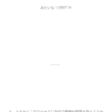
みたいな！(ﾜｶﾘﾂﾞﾗｲ
……。
と、ともかくこのスペースに自分で植物や雑貨を並べようか