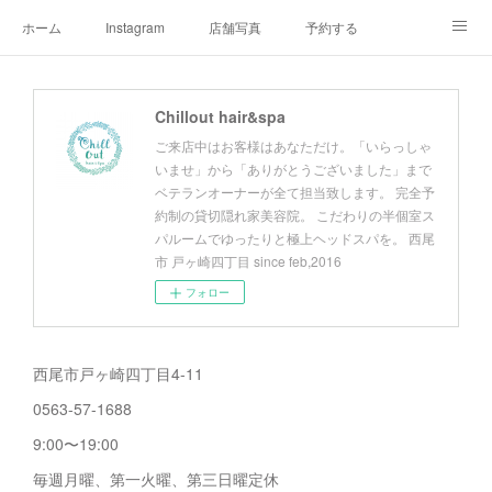
ホーム
Instagram
店舗写真
予約する
店舗情報&アクセスマップ
メニュー
オーナープロフィール
Chillout hair&spa
チルアウトの極上ヘッドスパ
お客様へご挨拶
チルアウトのこだわり
ご来店中はお客様はあなただけ。「いらっしゃ
いませ」から「ありがとうございました」まで
ベテランオーナーが全て担当致します。 完全予
約制の貸切隠れ家美容院。 こだわりの半個室ス
パルームでゆったりと極上ヘッドスパを。 西尾
市 戸ヶ崎四丁目 since feb,2016
フォロー
西尾市戸ヶ崎四丁目4-11
0563-57-1688
9:00〜19:00
毎週月曜、第一火曜、第三日曜定休