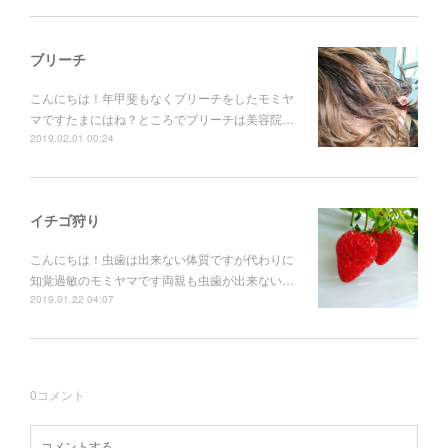
ブリーチ
こんにちは！年甲斐もなくブリーチをしたモミヤ
マですたまにはね？ところでブリーチは美容院…
2019.02.01 00:24
イチゴ狩り
こんにちは！虫歯は出来ない体質ですが代わりに
知覚過敏のモミヤマです両親も虫歯が出来ない…
2019.01.22 04:07
0
コメント