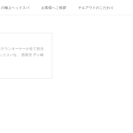
トの極上ヘッドスパ
お客様へご挨拶
チルアウトのこだわり
ベテランオーナーが全て担当
ドスパを。 西尾市 戸ヶ崎