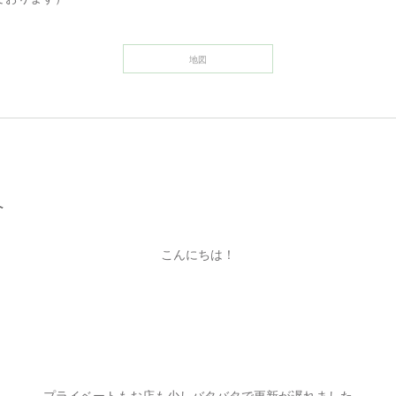
地図
へ
こんにちは！
プライベートもお店も少しバタバタで更新が遅れました