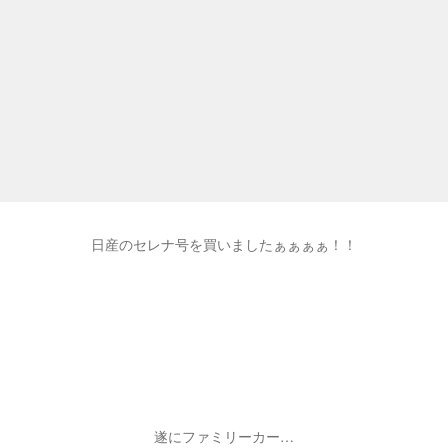
日産のセレナ号を買いましたぁぁぁぁ！！
遂にファミリーカー…