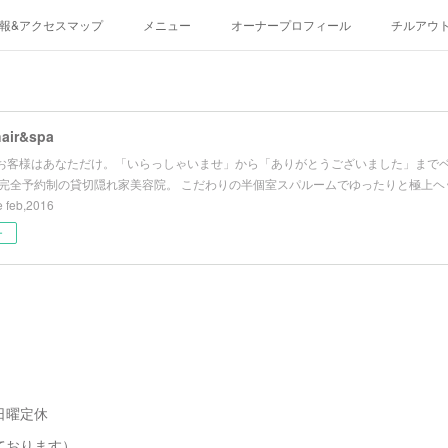
報&アクセスマップ
メニュー
オーナープロフィール
チルアウ
hair&spa
お客様はあなただけ。「いらっしゃいませ」から「ありがとうございました」まで
 完全予約制の貸切隠れ家美容院。 こだわりの半個室スパルームでゆったりと極上ヘッ
 feb,2016
ー
日曜定休
ております）