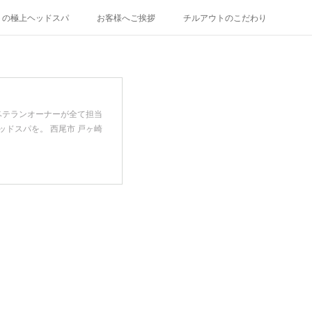
トの極上ヘッドスパ
お客様へご挨拶
チルアウトのこだわり
ベテランオーナーが全て担当
ドスパを。 西尾市 戸ヶ崎