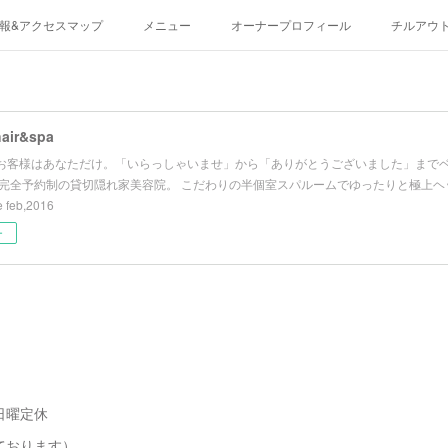
報&アクセスマップ
メニュー
オーナープロフィール
チルアウ
hair&spa
お客様はあなただけ。「いらっしゃいませ」から「ありがとうございました」まで
 完全予約制の貸切隠れ家美容院。 こだわりの半個室スパルームでゆったりと極上ヘッ
 feb,2016
ー
日曜定休
ております）