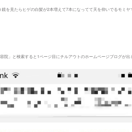
き鏡を見たらヒゲの白髪が2本増えて7本になってて天を仰いでるモミヤ
尾 美容院」と検索すると1ページ目にチルアウトのホームページブログが