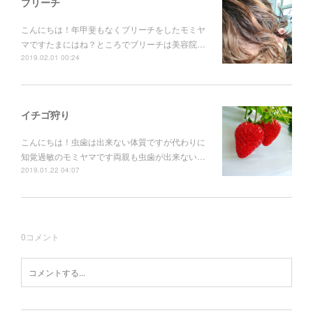
ブリーチ
こんにちは！年甲斐もなくブリーチをしたモミヤ
マですたまにはね？ところでブリーチは美容院…
2019.02.01 00:24
イチゴ狩り
こんにちは！虫歯は出来ない体質ですが代わりに
知覚過敏のモミヤマです両親も虫歯が出来ない…
2019.01.22 04:07
0
コメント