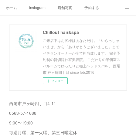
ホーム
Instagram
店舗写真
予約する
店舗情報&アクセスマップ
メニュー
オーナープロフィール
Chillout hair&spa
チルアウトの極上ヘッドスパ
お客様へご挨拶
チルアウトのこだわり
ご来店中はお客様はあなただけ。「いらっしゃ
いませ」から「ありがとうございました」まで
ベテランオーナーが全て担当致します。 完全予
約制の貸切隠れ家美容院。 こだわりの半個室ス
パルームでゆったりと極上ヘッドスパを。 西尾
市 戸ヶ崎四丁目 since feb,2016
フォロー
西尾市戸ヶ崎四丁目4-11
0563-57-1688
9:00〜19:00
毎週月曜、第一火曜、第三日曜定休