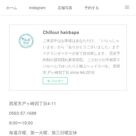
ホーム
Instagram
店舗写真
予約する
店舗情報&アクセスマップ
メニュー
オーナープロフィール
Chillout hair&spa
チルアウトの極上ヘッドスパ
お客様へご挨拶
チルアウトのこだわり
ご来店中はお客様はあなただけ。「いらっしゃ
いませ」から「ありがとうございました」まで
ベテランオーナーが全て担当致します。 完全予
約制の貸切隠れ家美容院。 こだわりの半個室ス
パルームでゆったりと極上ヘッドスパを。 西尾
市 戸ヶ崎四丁目 since feb,2016
フォロー
西尾市戸ヶ崎四丁目4-11
0563-57-1688
9:00〜19:00
毎週月曜、第一火曜、第三日曜定休