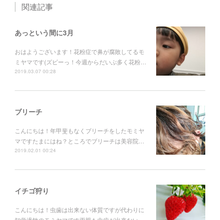
関連記事
あっという間に3月
おはようございます！花粉症で鼻が腐敗してるモ
ミヤマです(ズビーっ！今週からだいぶ多く花粉…
2019.03.07 00:28
ブリーチ
こんにちは！年甲斐もなくブリーチをしたモミヤ
マですたまにはね？ところでブリーチは美容院…
2019.02.01 00:24
イチゴ狩り
こんにちは！虫歯は出来ない体質ですが代わりに
知覚過敏のモミヤマです両親も虫歯が出来ない…