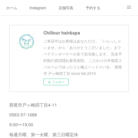
ホーム
Instagram
店舗写真
予約する
店舗情報&アクセスマップ
メニュー
オーナープロフィール
Chillout hair&spa
チルアウトの極上ヘッドスパ
お客様へご挨拶
チルアウトのこだわり
ご来店中はお客様はあなただけ。「いらっしゃ
いませ」から「ありがとうございました」まで
ベテランオーナーが全て担当致します。 完全予
約制の貸切隠れ家美容院。 こだわりの半個室ス
パルームでゆったりと極上ヘッドスパを。 西尾
市 戸ヶ崎四丁目 since feb,2016
フォロー
西尾市戸ヶ崎四丁目4-11
0563-57-1688
9:00〜19:00
毎週月曜、第一火曜、第三日曜定休