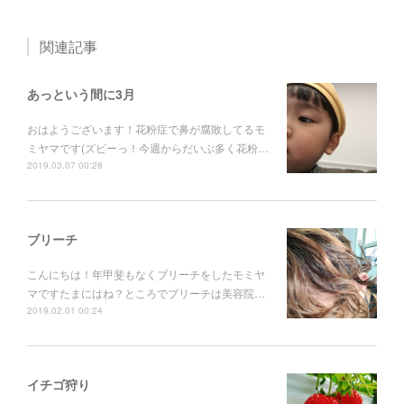
関連記事
あっという間に3月
おはようございます！花粉症で鼻が腐敗してるモ
ミヤマです(ズビーっ！今週からだいぶ多く花粉…
2019.03.07 00:28
ブリーチ
こんにちは！年甲斐もなくブリーチをしたモミヤ
マですたまにはね？ところでブリーチは美容院…
2019.02.01 00:24
イチゴ狩り