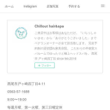
ホーム
Instagram
店舗写真
予約する
店舗情報&アクセスマップ
メニュー
オーナープロフィール
Chillout hair&spa
チルアウトの極上ヘッドスパ
お客様へご挨拶
チルアウトのこだわり
ご来店中はお客様はあなただけ。「いらっしゃ
いませ」から「ありがとうございました」まで
ベテランオーナーが全て担当致します。 完全予
約制の貸切隠れ家美容院。 こだわりの半個室ス
パルームでゆったりと極上ヘッドスパを。 西尾
市 戸ヶ崎四丁目 since feb,2016
フォロー
西尾市戸ヶ崎四丁目4-11
0563-57-1688
9:00〜19:00
毎週月曜、第一火曜、第三日曜定休