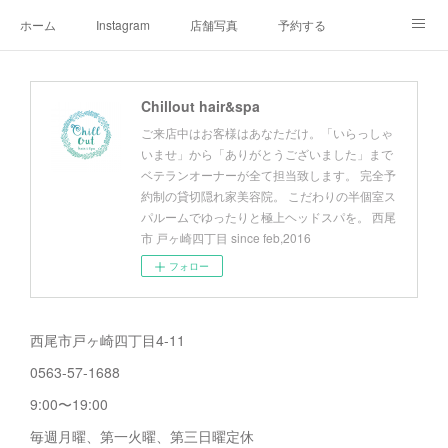
ホーム
Instagram
店舗写真
予約する
店舗情報&アクセスマップ
メニュー
オーナープロフィール
Chillout hair&spa
チルアウトの極上ヘッドスパ
お客様へご挨拶
チルアウトのこだわり
ご来店中はお客様はあなただけ。「いらっしゃ
いませ」から「ありがとうございました」まで
ベテランオーナーが全て担当致します。 完全予
約制の貸切隠れ家美容院。 こだわりの半個室ス
パルームでゆったりと極上ヘッドスパを。 西尾
市 戸ヶ崎四丁目 since feb,2016
フォロー
西尾市戸ヶ崎四丁目4-11
0563-57-1688
9:00〜19:00
毎週月曜、第一火曜、第三日曜定休