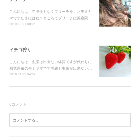
こんにちは！年甲斐もなくブリーチをしたモミヤ
マですたまにはね？ところでブリーチは美容院…
2019.02.01 00:24
イチゴ狩り
こんにちは！虫歯は出来ない体質ですが代わりに
知覚過敏のモミヤマです両親も虫歯が出来ない…
2019.01.22 04:07
0
コメント